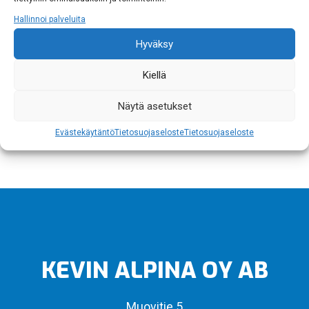
jatkojalostettavaksi muille hihnoille tai ottaa helposti
Hallinnoi palveluita
talteen. Suppilon tilavuus joko 16, 20 tai 40 litraa, HD
sarjan koneissa jopa 80litraa.
Hyväksy
Kiellä
Näytä asetukset
Evästekäytäntö
Tietosuojaseloste
Tietosuojaseloste
KEVIN ALPINA OY AB
Muovitie 5