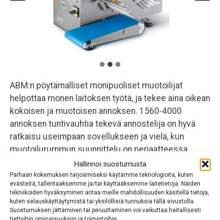
03-3454 4500
kevinalpina@kevinalpina.fi
ABM:n pöytämalliset monipuoliset muotoilijat
helpottaa monen laitoksen työtä, ja tekee aina oikean
kokoisen ja muotoisen annoksen. 1560-4000
annoksen tuntivauhtia tekevä annostelija on hyvä
ratkaisu useimpaan sovellukseen ja vielä, kun
muotoilurummun suunnittelu on periaatteessa
vapaa, on tämä todella monipuolinen laite erilaisiin
Hallinnoi suostumusta
tarpeisiin. Vakiomuotoilurumpuja on useita
Parhaan kokemuksen tarjoamiseksi käytämme teknologioita, kuten
evästeitä, tallentaaksemme ja/tai käyttääksemme laitetietoja. Näiden
kymmeniä, ja rumpu voidaan myös tarvittaessa
tekniikoiden hyväksyminen antaa meille mahdollisuuden käsitellä tietoja,
suunnitella itse. Kuljetinhihnan pituus on 390mm
kuten selauskäyttäytymistä tai yksilöllisiä tunnuksia tällä sivustolla.
Suostumuksen jättäminen tai peruuttaminen voi vaikuttaa haitallisesti
(optiona 900mm), ja hihnalta voidaan kuljettaa
tiettyihin ominaisuuksiin ja toimintoihin.