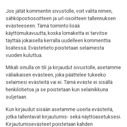
03-3454 4500
Jos jätät kommentin sivustolle, voit valita nimen,
kevinalpina@kevinalpina.fi
sähköpostiosoitteen ja url-osoitteen tallennuksen
evästeeseen. Tämä toiminto lisää
käyttömukavuutta, koska lomaketta ei tarvitse
täyttää jokaisella kerralla uudelleen kommenttia
lisätessä. Evästetieto poistetaan selaimesta
vuoden kuluttua.
Mikäli sinulla on tili ja kirjaudut sivustolle, asetamme
väliaikaisen evästeen, joka päättelee tukeeko
selaimesi evästeitä vai ei. Tämä eväste ei sisällä
henkilötietoa ja se poistetaan kun selainikkuna
suljetaan.
Kun kirjaudut sisään asetamme useita evästeitä,
jotka tallentavat kirjautumis- sekä näyttöasetuksesi.
Kirjautumisevästeet poistetaan kahden