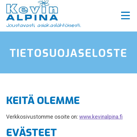
Siirry
×
sisältöön
Koneet ja laitteet
Joustavasti, asiakaslähtöisesti..
Tarvikkeet
Huolto ja varaosat
TIETOSUOJASELOSTE
Käytetyt koneet
Ajankohtaista
Rahoitus
KEITÄ OLEMME
Yhteystiedot
Verkkosivustomme osoite on:
www.kevinalpina.fi
EVÄSTEET