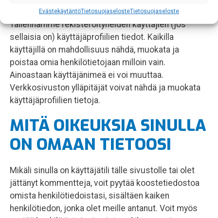
Kuinka kauan säilytämme tietoa
Evästekäytäntö
Tietosuojaseloste
Tietosuojaseloste
Tallennamme rekisteröityneiden käyttäjien (jos
sellaisia on) käyttäjäprofiilien tiedot. Kaikilla
käyttäjillä on mahdollisuus nähdä, muokata ja
poistaa omia henkilötietojaan milloin vain.
Ainoastaan käyttäjänimeä ei voi muuttaa.
Verkkosivuston ylläpitäjät voivat nähdä ja muokata
käyttäjäprofiilien tietoja.
MITÄ OIKEUKSIA SINULLA
ON OMAAN TIETOOSI
Mikäli sinulla on käyttäjätili tälle sivustolle tai olet
jättänyt kommentteja, voit pyytää koostetiedostoa
omista henkilötiedoistasi, sisältäen kaiken
henkilötiedon, jonka olet meille antanut. Voit myös