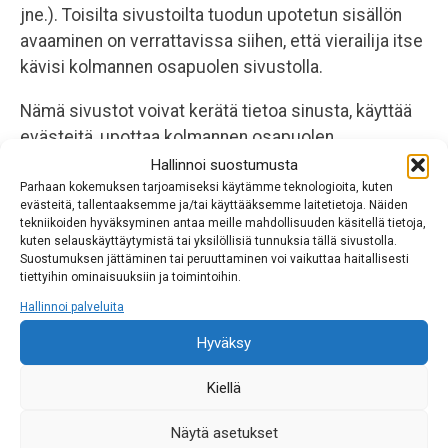
jne.). Toisilta sivustoilta tuodun upotetun sisällön
avaaminen on verrattavissa siihen, että vierailija itse
kävisi kolmannen osapuolen sivustolla.
Nämä sivustot voivat kerätä tietoa sinusta, käyttää
evästeitä, upottaa kolmannen osapuolen
seurantaevästeitä ja monitoroida vuorovaikutustasi
Hallinnoi suostumusta
upotetun sisällön kanssa, mukaan lukien
Parhaan kokemuksen tarjoamiseksi käytämme teknologioita, kuten
evästeitä, tallentaaksemme ja/tai käyttääksemme laitetietoja. Näiden
vuorovaikutuksen seuranta jos ja kun olet
tekniikoiden hyväksyminen antaa meille mahdollisuuden käsitellä tietoja,
kirjautunut käyttäjänä sivustolle.
kuten selauskäyttäytymistä tai yksilöllisiä tunnuksia tällä sivustolla.
Suostumuksen jättäminen tai peruuttaminen voi vaikuttaa haitallisesti
tiettyihin ominaisuuksiin ja toimintoihin.
KENELLE JAAMME
Hallinnoi palveluita
TIETOSI
Hyväksy
Jos pyydät salasanan palauttamista, IP-osoitteesi
Kiellä
liitetään mukaan palautussähköpostiisi.
Näytä asetukset