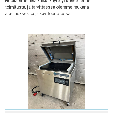
03-3454 4500
Huollamme aina kaikki käytetyt koneet ennen
toimitusta, ja tarvittaessa olemme mukana
kevinalpina@kevinalpina.fi
asennuksessa ja käyttöönotossa.