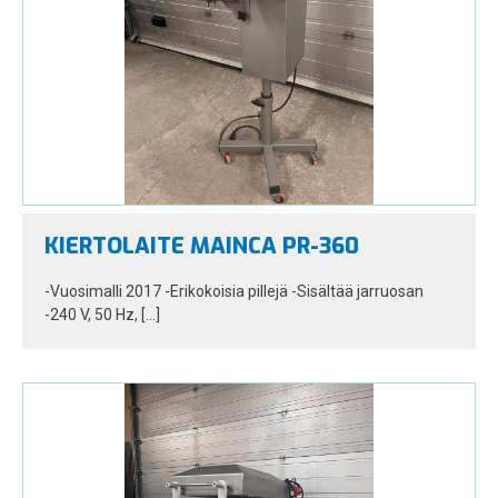
KIERTOLAITE MAINCA PR-360
-Vuosimalli 2017 -Erikokoisia pillejä -Sisältää jarruosan
-240 V, 50 Hz, […]