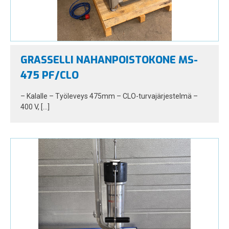
GRASSELLI NAHANPOISTOKONE MS-
475 PF/CLO
– Kalalle – Työleveys 475mm – CLO-turvajärjestelmä –
400 V, […]