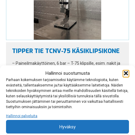
TIPPER TIE TCNV-75 KÄSIKLIPSIKONE
– Paineilmakäyttöinen, 6 bar – T-75 klipsille, esim. nakit ja
[…]
Hallinnoi suostumusta
Parhaan kokemuksen tarjoamiseksi käytämme teknologioita, kuten
evästeitä, tallentaaksemme ja/tai käyttääksemme laitetietoja. Näiden
tekniikoiden hyväksyminen antaa meille mahdollisuuden käsitellä tietoja,
kuten selauskäyttäytymistä tai yksilöllisiä tunnuksia tällä sivustolla.
Suostumuksen jättäminen tai peruuttaminen voi vaikuttaa haitallisesti
tiettyihin ominaisuuksiin ja toimintoihin.
Hallinnoi palveluita
Hyväksy