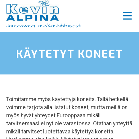
Siirry
×
sisältöön
Koneet ja laitteet
Joustavasti, asiakaslähtöisesti..
Tarvikkeet
Huolto ja varaosat
KÄYTETYT KONEET
Käytetyt koneet
Ajankohtaista
Rahoitus
Toimitamme myös käytettyjä koneita. Tällä hetkellä
Yhteystiedot
voimme tarjota alla listatut koneet, mutta meillä on
myös hyvät yhteydet Eurooppaan mikäli
tarvitsemaasi ei nyt ole varastossa. Otathan yhteyttä
mikäli tarvitset luotettavaa käytettyä konetta.