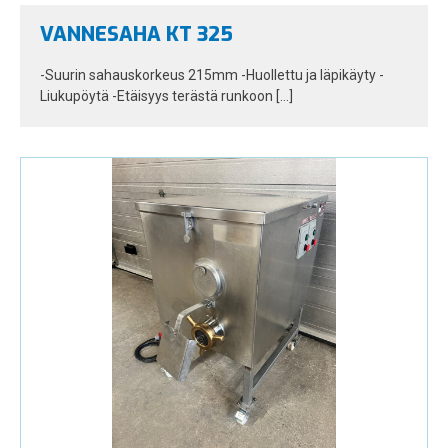
VANNESAHA KT 325
-Suurin sahauskorkeus 215mm -Huollettu ja läpikäyty -
Liukupöytä -Etäisyys terästä runkoon […]