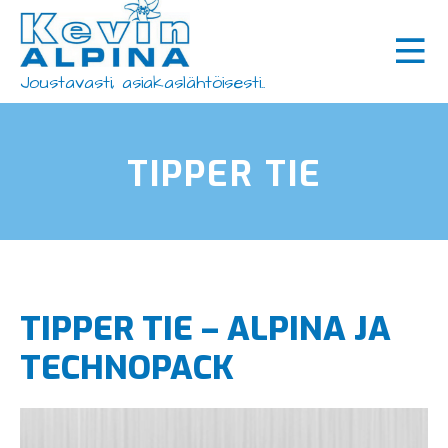
Siirry
×
sisältöön
Koneet ja laitteet
Joustavasti, asiakaslähtöisesti..
Tarvikkeet
Huolto ja varaosat
TIPPER TIE
Käytetyt koneet
Ajankohtaista
Rahoitus
TIPPER TIE – ALPINA JA
Yhteystiedot
TECHNOPACK