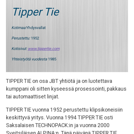
03-3454 4500
Tipper Tie
kevinalpina@kevinalpina.fi
Kotimaa:
Yhdysvallat
Perustettu:
1952
Kotisivut:
www.tippertie.com
Yhteistyötä vuodesta
1985
TIPPER TIE on osa JBT yhtiötä ja on luotettava
kumppani oli sitten kyseessä prosessointi, pakkaus
tai automaattiset linjat.
TIPPER TIE vuonna 1952 perustettu klipsikoneisiin
keskittyvä yritys. Vuonna 1994 TIPPER TIE osti
Saksalaisen TECHNOPACK:in ja vuonna 2000
Sveitsiläisen ALPINA:n. Tänä päivänä TIPPER TIE