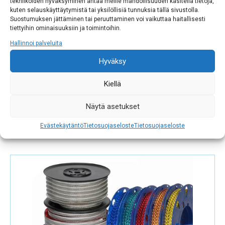
tekniikoiden hyväksyminen antaa meille mahdollisuuden käsitellä tietoja,
kuten selauskäyttäytymistä tai yksilöllisiä tunnuksia tällä sivustolla.
Suostumuksen jättäminen tai peruuttaminen voi vaikuttaa haitallisesti
tiettyihin ominaisuuksiin ja toimintoihin.
Hallinnoi palveluita
Hyväksy
Kiellä
KLIPSIKONEET
Näytä asetukset
TIPPER TIE KLIPSIKONEET Pitkän linjan
klipsikonevalmistaja Tipper Tie:n kanssa voimme […]
Evästekäytäntö
Tietosuojaseloste
Tietosuojaseloste