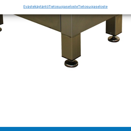
Evästekäytäntö
Tietosuojaseloste
Tietosuojaseloste