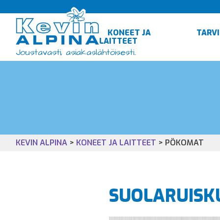
Siirry
sisältöön
KONEET JA
TARV
LAITTEET
Joustavasti, asiakaslähtöisesti..
KEVIN ALPINA
>
KONEET JA LAITTEET
>
PÖKOMAT
SUOLARUISK