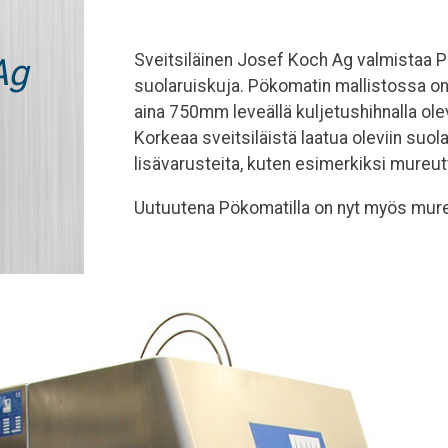
03-3454 4500
kevinalpina@kevinalpina.fi
Sveitsiläinen Josef Koch Ag valmistaa 
Ag
suolaruiskuja. Pökomatin mallistossa on 
aina 750mm leveällä kuljetushihnalla o
Korkeaa sveitsiläistä laatua oleviin suo
lisävarusteita, kuten esimerkiksi mureut
Uutuutena Pökomatilla on nyt myös mure