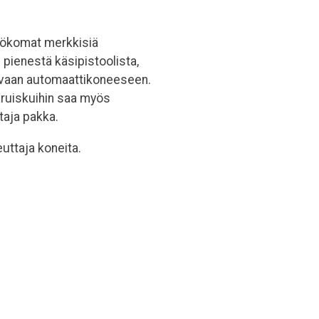
Pökomat merkkisiä
pienestä käsipistoolista,
levaan automaattikoneeseen.
laruiskuihin saa myös
taja pakka.
uttaja koneita.