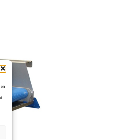
nen
oi