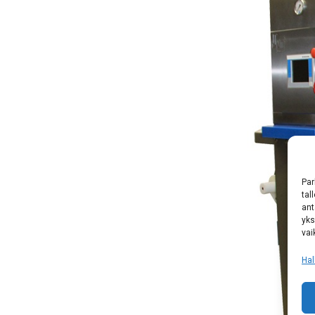
Par
tal
ant
yks
vai
Hal