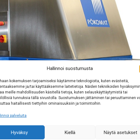
Hallinnoi suostumusta
haan kokemuksen tarjoamiseksi käytämme teknologioita, kuten evästeitä,
lentaaksemme ja/tai käyttääksemme laitetietoja. Näiden tekniikoiden hyväksymi
aa meille mahdollisuuden käsitellä tietoja, kuten selauskäyttäytymistä tai
ilöllisiä tunnuksia tällä sivustolla. Suostumuksen jättäminen tai peruuttaminen v
kuttaa haitallisesti tiettyihin ominaisuuksiin ja toimintoihin.
linnoi palveluita
Hyväksy
Kiellä
Näytä asetukset