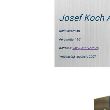
Josef Koch 
Kotimaa:
Sveitsi
Perustettu:
1961
Kotisivut:
www.josefkoch.ch
Yhteistyötä vuodesta
2007