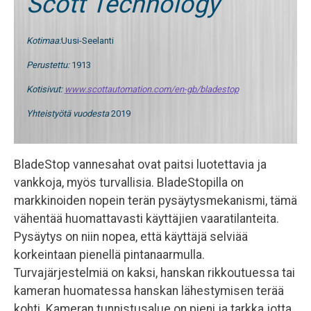
Scott Technology
03-3454 4500
kevinalpina@kevinalpina.fi
Kotimaa:
Uusi-Seelanti
Perustettu:
1913
Kotisivut:
www.scottautomation.com/en-gb/bladestop
Yhteistyötä vuodesta
2019
BladeStop vannesahat ovat paitsi luotettavia ja
vankkoja, myös turvallisia. BladeStopilla on
markkinoiden nopein terän pysäytysmekanismi, tämä
vähentää huomattavasti käyttäjien vaaratilanteita.
Pysäytys on niin nopea, että käyttäjä selviää
korkeintaan pienellä pintanaarmulla.
Turvajärjestelmiä on kaksi, hanskan rikkoutuessa tai
kameran huomatessa hanskan lähestymisen terää
kohti. Kameran tunnistusalue on pieni ja tarkka jotta