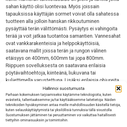
sahan käyttö olisi luontevaa. Myös joissain
tapauksissa käyttäjän sormet voivat olla sahatessa
tuotteen alla jolloin hanskan rikkoutuminen
pysäyttää terän välittömästi. Pysäytys ei vahingoita
terää ja voit jatkaa tuotantoa samantien. Vannesahat
ovat vankkarakenteisia ja helppokäyttöisiä,
saatavana mallit joissa terän ja rungon välinen
etäisyys on 400mm, 600mm tai jopa 800mm.
Riippuen sovelluksesta on saatavana erilaisia
pöytävaihtoehtoja, kiinteänä, liukuvana tai
kuljettimella varustettuna. Lisäksi erilaisia ohjureita,
työntimiä, pneumaattinen teräkiristys, yms.
Hallinnoi suostumusta
Parhaan kokemuksen tarjoamiseksi käytämme teknologioita, kuten
evästeitä, tallentaaksemme ja/tai käyttääksemme laitetietoja. Näiden
tekniikoiden hyväksyminen antaa meille mahdollisuuden käsitellä tietoja,
kuten selauskäyttäytymistä tai yksilöllisiä tunnuksia tällä sivustolla.
Suostumuksen jättäminen tai peruuttaminen voi vaikuttaa haitallisesti
tiettyihin ominaisuuksiin ja toimintoihin.